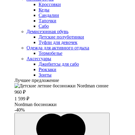
Кроссовки
Кеды
Сандалии
Тапочки
Сабо
Демисезонная обувь
Детские полуботинки
Туфли для девочек
Одежда для активного отдыха
Термобелье
Аксессуары
Джибитсы для сабо
Рюкзаки
Зонты
Лучшее предложение
960 ₽
1 599 ₽
Nordman босоножки
-40%