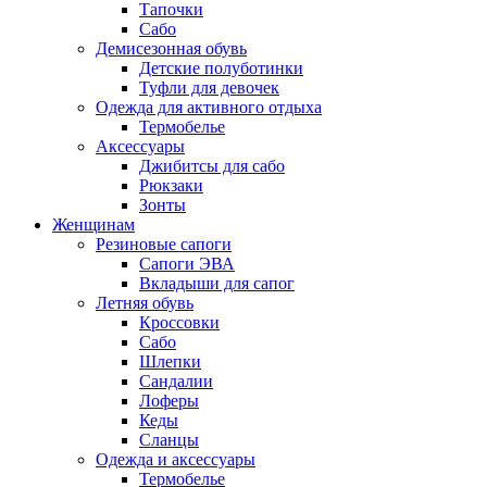
Тапочки
Сабо
Демисезонная обувь
Детские полуботинки
Туфли для девочек
Одежда для активного отдыха
Термобелье
Аксессуары
Джибитсы для сабо
Рюкзаки
Зонты
Женщинам
Резиновые сапоги
Cапоги ЭВА
Вкладыши для сапог
Летняя обувь
Кроссовки
Сабо
Шлепки
Сандалии
Лоферы
Кеды
Сланцы
Одежда и аксессуары
Термобелье