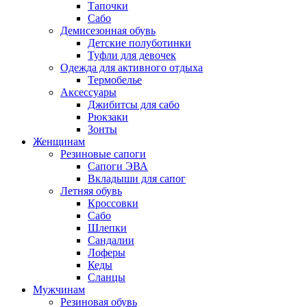
Тапочки
Сабо
Демисезонная обувь
Детские полуботинки
Туфли для девочек
Одежда для активного отдыха
Термобелье
Аксессуары
Джибитсы для сабо
Рюкзаки
Зонты
Женщинам
Резиновые сапоги
Cапоги ЭВА
Вкладыши для сапог
Летняя обувь
Кроссовки
Сабо
Шлепки
Сандалии
Лоферы
Кеды
Сланцы
Мужчинам
Резиновая обувь