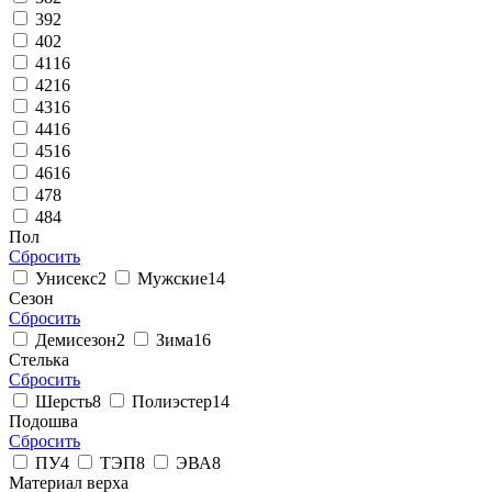
39
2
40
2
41
16
42
16
43
16
44
16
45
16
46
16
47
8
48
4
Пол
Сбросить
Унисекс
2
Мужские
14
Сезон
Сбросить
Демисезон
2
Зима
16
Стелька
Сбросить
Шерсть
8
Полиэстер
14
Подошва
Сбросить
ПУ
4
ТЭП
8
ЭВА
8
Материал верха