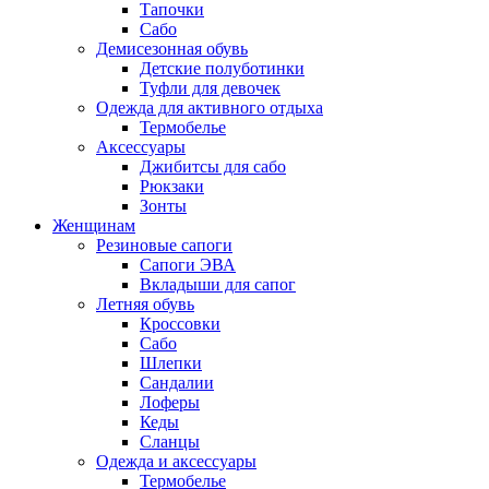
Тапочки
Сабо
Демисезонная обувь
Детские полуботинки
Туфли для девочек
Одежда для активного отдыха
Термобелье
Аксессуары
Джибитсы для сабо
Рюкзаки
Зонты
Женщинам
Резиновые сапоги
Cапоги ЭВА
Вкладыши для сапог
Летняя обувь
Кроссовки
Сабо
Шлепки
Сандалии
Лоферы
Кеды
Сланцы
Одежда и аксессуары
Термобелье