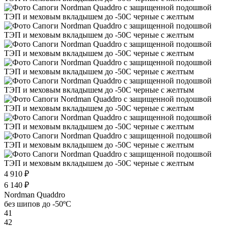
4 910 ₽
6 140 ₽
Nordman Quaddro
без шипов до -50ºС
41
42