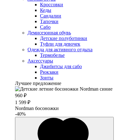
Кроссовки
Кеды
Сандалии
Тапочки
Сабо
Демисезонная обувь
Детские полуботинки
Туфли для девочек
Одежда для активного отдыха
Термобелье
Аксессуары
Джибитсы для сабо
Рюкзаки
Зонты
Лучшее предложение
960 ₽
1 599 ₽
Nordman босоножки
-40%