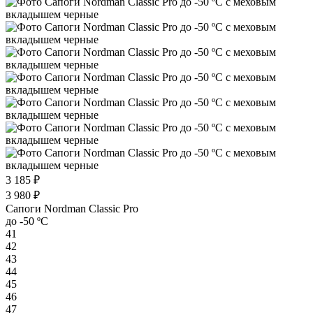
3 185 ₽
3 980 ₽
Сапоги Nordman Classic Pro
до -50 ºС
41
42
43
44
45
46
47