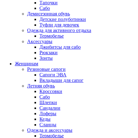
Тапочки
Сабо
Демисезонная обувь
Детские полуботинки
Туфли для девочек
Одежда для активного отдыха
Термобелье
Аксессуары
Джибитсы для сабо
Рюкзаки
Зонты
Женщинам
Резиновые сапоги
Cапоги ЭВА
Вкладыши для сапог
Летняя обувь
Кроссовки
Сабо
Шлепки
Сандалии
Лоферы
Кеды
Сланцы
Одежда и аксессуары
Термобелье