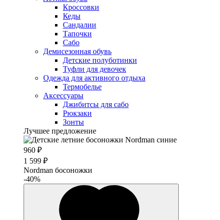
Кроссовки
Кеды
Сандалии
Тапочки
Сабо
Демисезонная обувь
Детские полуботинки
Туфли для девочек
Одежда для активного отдыха
Термобелье
Аксессуары
Джибитсы для сабо
Рюкзаки
Зонты
Лучшее предложение
960 ₽
1 599 ₽
Nordman босоножки
-40%