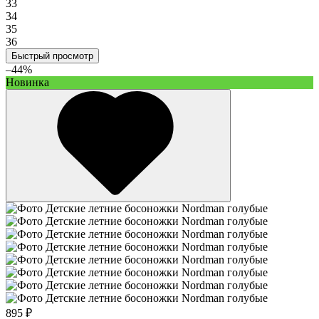
33
34
35
36
Быстрый просмотр
–44%
Новинка
895 ₽