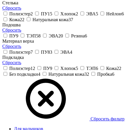
Стелька
Сбросить
Полиэстер
2
ПУ
15
Хлопок
2
ЭВА
5
Нейлон
6
Кожа
22
Натуральная кожа
37
Подошва
Сбросить
ПУ
9
ТЭП
58
ЭВА
20
Резина
6
Материал верха
Сбросить
Полиэстер
7
ПУ
83
ЭВА
4
Подкладка
Сбросить
Полиэстер
12
ПУ
9
Хлопок
5
ТЭП
6
Кожа
22
Без подкладки
4
Натуральная кожа
32
Пробка
6
Сбросить фильтр
Для мальчиков