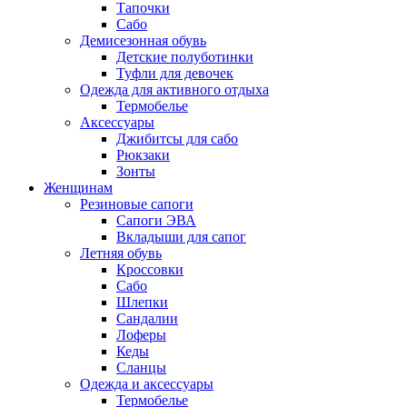
Тапочки
Сабо
Демисезонная обувь
Детские полуботинки
Туфли для девочек
Одежда для активного отдыха
Термобелье
Аксессуары
Джибитсы для сабо
Рюкзаки
Зонты
Женщинам
Резиновые сапоги
Cапоги ЭВА
Вкладыши для сапог
Летняя обувь
Кроссовки
Сабо
Шлепки
Сандалии
Лоферы
Кеды
Сланцы
Одежда и аксессуары
Термобелье