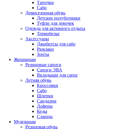
Тапочки
Сабо
Демисезонная обувь
Детские полуботинки
Туфли для девочек
Одежда для активного отдыха
Термобелье
Аксессуары
Джибитсы для сабо
Рюкзаки
Зонты
Женщинам
Резиновые сапоги
Cапоги ЭВА
Вкладыши для сапог
Летняя обувь
Кроссовки
Сабо
Шлепки
Сандалии
Лоферы
Кеды
Сланцы
Мужчинам
Резиновая обувь