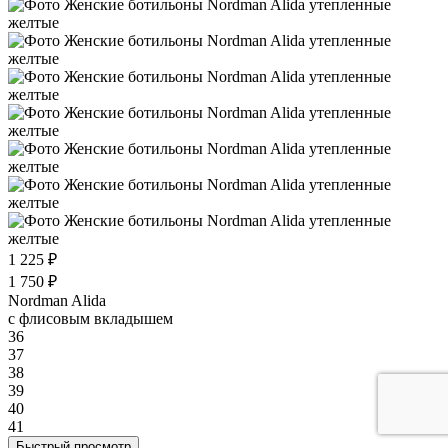
1 225 ₽
1 750 ₽
Nordman Alida
с флисовым вкладышем
36
37
38
39
40
41
Быстрый просмотр