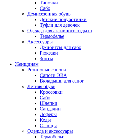
Тапочки
Сабо
Демисезонная обувь
Детские полуботинки
Туфли для девочек
Одежда для активного отдыха
Термобелье
Аксессуары
Джибитсы для сабо
Рюкзаки
Зонты
Женщинам
Резиновые сапоги
Cапоги ЭВА
Вкладыши для сапог
Летняя обувь
Кроссовки
Сабо
Шлепки
Сандалии
Лоферы
Кеды
Сланцы
Одежда и аксессуары
Термобелье