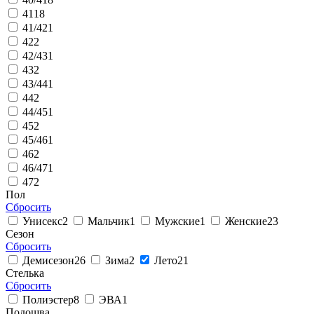
41
18
41/42
1
42
2
42/43
1
43
2
43/44
1
44
2
44/45
1
45
2
45/46
1
46
2
46/47
1
47
2
Пол
Сбросить
Унисекс
2
Мальчик
1
Мужские
1
Женские
23
Сезон
Сбросить
Демисезон
26
Зима
2
Лето
21
Стелька
Сбросить
Полиэстер
8
ЭВА
1
Подошва