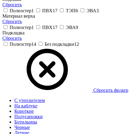
Сбросить
Полиэстер
1
ПВХ
17
ТЭП
6
ЭВА
3
Материал верха
Сбросить
Полиэстер
1
ПВХ
17
ЭВА
9
Подкладка
Сбросить
Полиэстер
14
Без подкладки
12
Сбросить фильтр
С утеплителем
На каблуке
Короткие
Полусапожки
Ботильоны
Черные
Летние