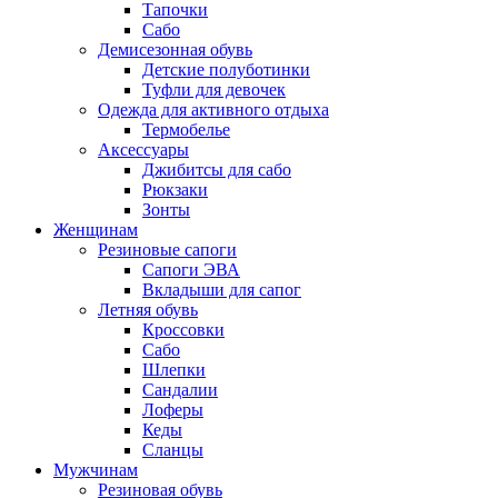
Тапочки
Сабо
Демисезонная обувь
Детские полуботинки
Туфли для девочек
Одежда для активного отдыха
Термобелье
Аксессуары
Джибитсы для сабо
Рюкзаки
Зонты
Женщинам
Резиновые сапоги
Cапоги ЭВА
Вкладыши для сапог
Летняя обувь
Кроссовки
Сабо
Шлепки
Сандалии
Лоферы
Кеды
Сланцы
Мужчинам
Резиновая обувь