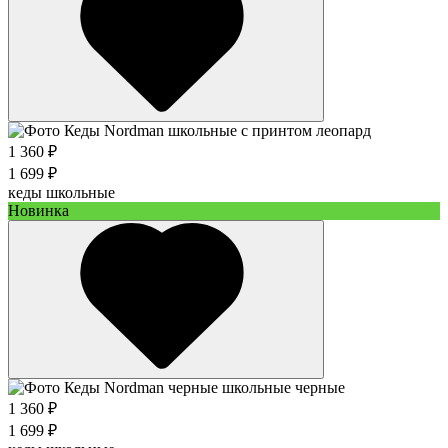
1 360 ₽
1 699 ₽
кеды школьные
Новинка
1 360 ₽
1 699 ₽