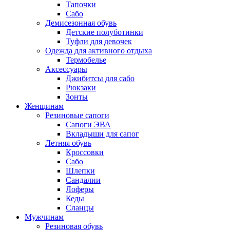
Тапочки
Сабо
Демисезонная обувь
Детские полуботинки
Туфли для девочек
Одежда для активного отдыха
Термобелье
Аксессуары
Джибитсы для сабо
Рюкзаки
Зонты
Женщинам
Резиновые сапоги
Cапоги ЭВА
Вкладыши для сапог
Летняя обувь
Кроссовки
Сабо
Шлепки
Сандалии
Лоферы
Кеды
Сланцы
Мужчинам
Резиновая обувь