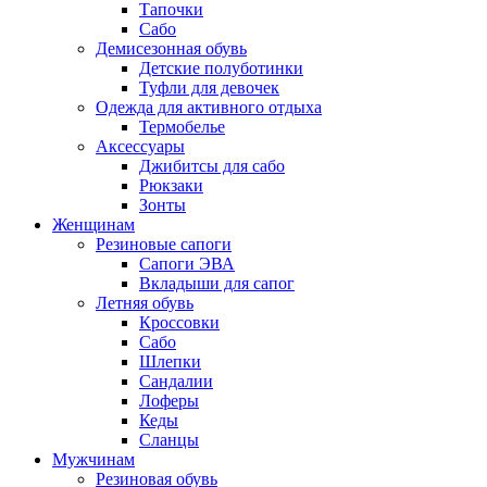
Тапочки
Сабо
Демисезонная обувь
Детские полуботинки
Туфли для девочек
Одежда для активного отдыха
Термобелье
Аксессуары
Джибитсы для сабо
Рюкзаки
Зонты
Женщинам
Резиновые сапоги
Cапоги ЭВА
Вкладыши для сапог
Летняя обувь
Кроссовки
Сабо
Шлепки
Сандалии
Лоферы
Кеды
Сланцы
Мужчинам
Резиновая обувь