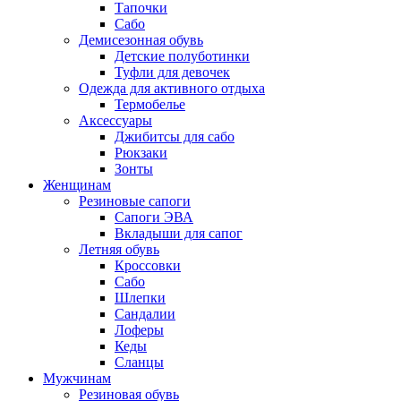
Тапочки
Сабо
Демисезонная обувь
Детские полуботинки
Туфли для девочек
Одежда для активного отдыха
Термобелье
Аксессуары
Джибитсы для сабо
Рюкзаки
Зонты
Женщинам
Резиновые сапоги
Cапоги ЭВА
Вкладыши для сапог
Летняя обувь
Кроссовки
Сабо
Шлепки
Сандалии
Лоферы
Кеды
Сланцы
Мужчинам
Резиновая обувь