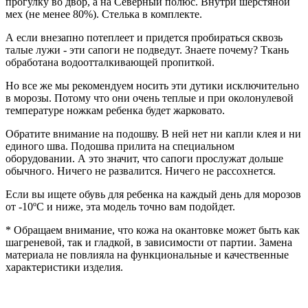
прогулку во двор, а на Северный полюс. Внутри шерстяной
мех (не менее 80%). Стелька в комплекте.
А если внезапно потеплеет и придется пробираться сквозь
талые лужи - эти сапоги не подведут. Знаете почему? Ткань
обработана водоотталкивающей пропиткой.
Но все же мы рекомендуем носить эти дутики исключительно
в морозы. Потому что они очень теплые и при околонулевой
температуре ножкам ребенка будет жарковато.
Обратите внимание на подошву. В ней нет ни капли клея и ни
единого шва. Подошва прилита на специальном
оборудовании. А это значит, что сапоги прослужат дольше
обычного. Ничего не развалится. Ничего не рассохнется.
Если вы ищете обувь для ребенка на каждый день для морозов
от -10ºС и ниже, эта модель точно вам подойдет.
* Обращаем внимание, что кожа на окантовке может быть как
шагреневой, так и гладкой, в зависимости от партии. Замена
материала не повлияла на функциональные и качественные
характеристики изделия.