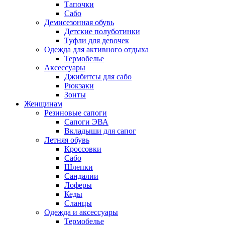
Тапочки
Сабо
Демисезонная обувь
Детские полуботинки
Туфли для девочек
Одежда для активного отдыха
Термобелье
Аксессуары
Джибитсы для сабо
Рюкзаки
Зонты
Женщинам
Резиновые сапоги
Cапоги ЭВА
Вкладыши для сапог
Летняя обувь
Кроссовки
Сабо
Шлепки
Сандалии
Лоферы
Кеды
Сланцы
Одежда и аксессуары
Термобелье