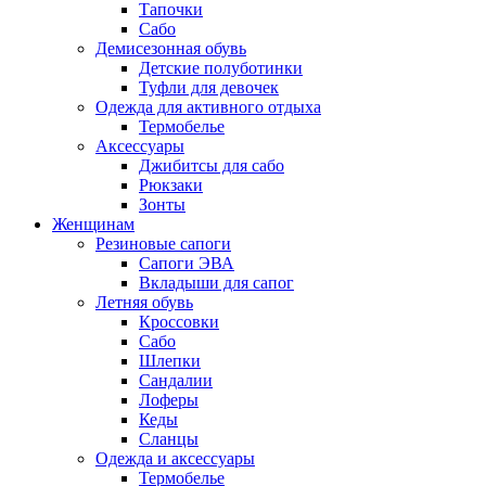
Тапочки
Сабо
Демисезонная обувь
Детские полуботинки
Туфли для девочек
Одежда для активного отдыха
Термобелье
Аксессуары
Джибитсы для сабо
Рюкзаки
Зонты
Женщинам
Резиновые сапоги
Cапоги ЭВА
Вкладыши для сапог
Летняя обувь
Кроссовки
Сабо
Шлепки
Сандалии
Лоферы
Кеды
Сланцы
Одежда и аксессуары
Термобелье