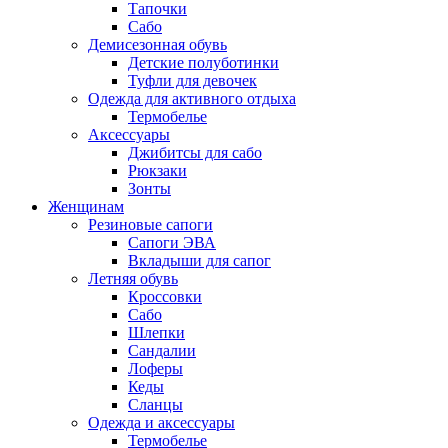
Тапочки
Сабо
Демисезонная обувь
Детские полуботинки
Туфли для девочек
Одежда для активного отдыха
Термобелье
Аксессуары
Джибитсы для сабо
Рюкзаки
Зонты
Женщинам
Резиновые сапоги
Cапоги ЭВА
Вкладыши для сапог
Летняя обувь
Кроссовки
Сабо
Шлепки
Сандалии
Лоферы
Кеды
Сланцы
Одежда и аксессуары
Термобелье