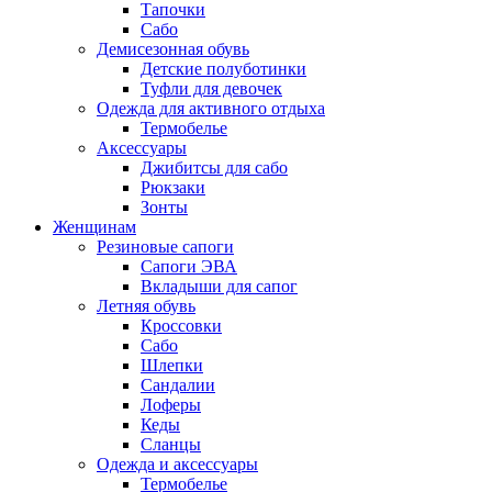
Тапочки
Сабо
Демисезонная обувь
Детские полуботинки
Туфли для девочек
Одежда для активного отдыха
Термобелье
Аксессуары
Джибитсы для сабо
Рюкзаки
Зонты
Женщинам
Резиновые сапоги
Cапоги ЭВА
Вкладыши для сапог
Летняя обувь
Кроссовки
Сабо
Шлепки
Сандалии
Лоферы
Кеды
Сланцы
Одежда и аксессуары
Термобелье