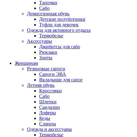
Тапочки
Сабо
Демисезонная обувь
Детские полуботинки
Туфли для девочек
Одежда для активного отдыха
Термобелье
Аксессуары
Джибитсы для сабо
Рюкзаки
Зонты
Женщинам
Резиновые сапоги
Cапоги ЭВА
Вкладыши для сапог
Летняя обувь
Кроссовки
Сабо
Шлепки
Сандалии
Лоферы
Кеды
Сланцы
Одежда и аксессуары
Термобелье