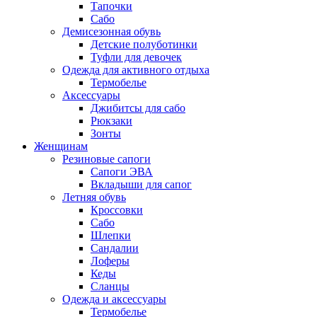
Тапочки
Сабо
Демисезонная обувь
Детские полуботинки
Туфли для девочек
Одежда для активного отдыха
Термобелье
Аксессуары
Джибитсы для сабо
Рюкзаки
Зонты
Женщинам
Резиновые сапоги
Cапоги ЭВА
Вкладыши для сапог
Летняя обувь
Кроссовки
Сабо
Шлепки
Сандалии
Лоферы
Кеды
Сланцы
Одежда и аксессуары
Термобелье