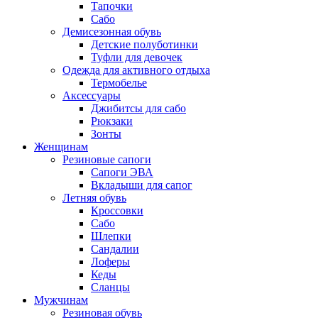
Тапочки
Сабо
Демисезонная обувь
Детские полуботинки
Туфли для девочек
Одежда для активного отдыха
Термобелье
Аксессуары
Джибитсы для сабо
Рюкзаки
Зонты
Женщинам
Резиновые сапоги
Cапоги ЭВА
Вкладыши для сапог
Летняя обувь
Кроссовки
Сабо
Шлепки
Сандалии
Лоферы
Кеды
Сланцы
Мужчинам
Резиновая обувь