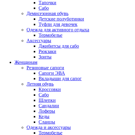
Тапочки
Сабо
Демисезонная обувь
Детские полуботинки
Туфли для девочек
Одежда для активного отдыха
Термобелье
Аксессуары
Джибитсы для сабо
Рюкзаки
Зонты
Женщинам
Резиновые сапоги
Cапоги ЭВА
Вкладыши для сапог
Летняя обувь
Кроссовки
Сабо
Шлепки
Сандалии
Лоферы
Кеды
Сланцы
Одежда и аксессуары
Термобелье