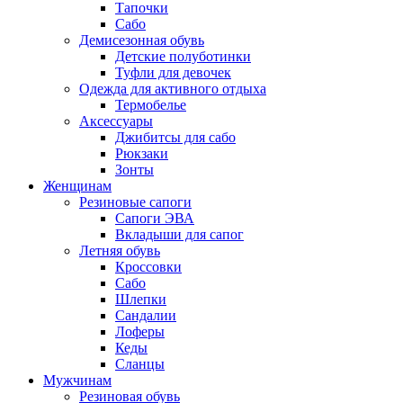
Тапочки
Сабо
Демисезонная обувь
Детские полуботинки
Туфли для девочек
Одежда для активного отдыха
Термобелье
Аксессуары
Джибитсы для сабо
Рюкзаки
Зонты
Женщинам
Резиновые сапоги
Cапоги ЭВА
Вкладыши для сапог
Летняя обувь
Кроссовки
Сабо
Шлепки
Сандалии
Лоферы
Кеды
Сланцы
Мужчинам
Резиновая обувь