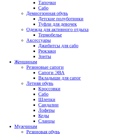
Тапочки
Сабо
Демисезонная обувь
Детские полуботинки
Туфли для девочек
Одежда для активного отдыха
Термобелье
Аксессуары
Джибитсы для сабо
Рюкзаки
Зонты
Женщинам
Резиновые сапоги
Cапоги ЭВА
Вкладыши для сапог
Летняя обувь
Кроссовки
Сабо
Шлепки
Сандалии
Лоферы
Кеды
Сланцы
Мужчинам
Резиновая обувь