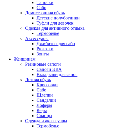
Тапочки
Сабо
Демисезонная обувь
Детские полуботинки
Туфли для девочек
Одежда для активного отдыха
Термобелье
Аксессуары
Джибитсы для сабо
Рюкзаки
Зонты
Женщинам
Резиновые сапоги
Cапоги ЭВА
Вкладыши для сапог
Летняя обувь
Кроссовки
Сабо
Шлепки
Сандалии
Лоферы
Кеды
Сланцы
Одежда и аксессуары
Термобелье