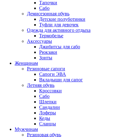
Тапочки
Сабо
Демисезонная обувь
Детские полуботинки
Туфли для девочек
Одежда для активного отдыха
Термобелье
Аксессуары
Джибитсы для сабо
Рюкзаки
Зонты
Женщинам
Резиновые сапоги
Cапоги ЭВА
Вкладыши для сапог
Летняя обувь
Кроссовки
Сабо
Шлепки
Сандалии
Лоферы
Кеды
Сланцы
Мужчинам
Резиновая обувь