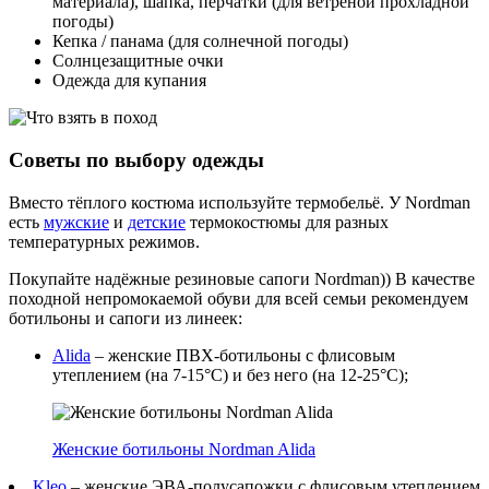
материала), шапка, перчатки (для ветреной прохладной
погоды)
Кепка / панама (для солнечной погоды)
Солнцезащитные очки
Одежда для купания
Советы по выбору одежды
Вместо тёплого костюма используйте термобельё. У Nordman
есть
мужские
и
детские
термокостюмы для разных
температурных режимов.
Покупайте надёжные резиновые сапоги Nordman)) В качестве
походной непромокаемой обуви для всей семьи рекомендуем
ботильоны и сапоги из линеек:
Alida
– женские ПВХ-ботильоны с флисовым
утеплением (на 7-15°C) и без него (на 12-25°C);
Женские ботильоны Nordman Alida
Kleo
– женские ЭВА-полусапожки с флисовым утеплением