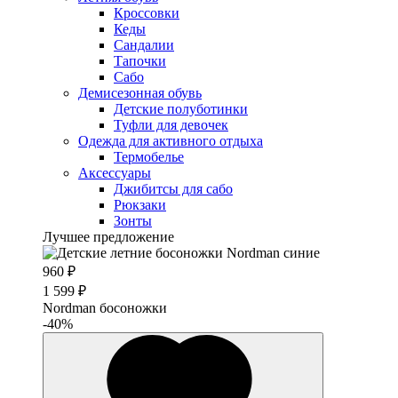
Кроссовки
Кеды
Сандалии
Тапочки
Сабо
Демисезонная обувь
Детские полуботинки
Туфли для девочек
Одежда для активного отдыха
Термобелье
Аксессуары
Джибитсы для сабо
Рюкзаки
Зонты
Лучшее предложение
960 ₽
1 599 ₽
Nordman босоножки
-40%