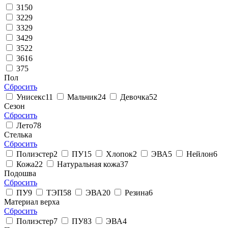
31
50
32
29
33
29
34
29
35
22
36
16
37
5
Пол
Сбросить
Унисекс
11
Мальчик
24
Девочка
52
Сезон
Сбросить
Лето
78
Стелька
Сбросить
Полиэстер
2
ПУ
15
Хлопок
2
ЭВА
5
Нейлон
6
Кожа
22
Натуральная кожа
37
Подошва
Сбросить
ПУ
9
ТЭП
58
ЭВА
20
Резина
6
Материал верха
Сбросить
Полиэстер
7
ПУ
83
ЭВА
4