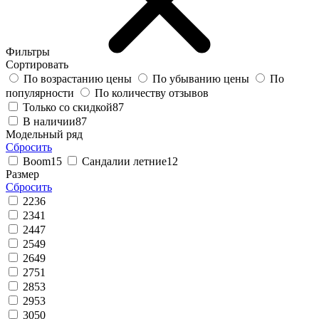
Фильтры
Сортировать
По возрастанию цены
По убыванию цены
По
популярности
По количеству отзывов
Только со скидкой
87
В наличии
87
Модельный ряд
Сбросить
Boom
15
Сандалии летние
12
Размер
Сбросить
22
36
23
41
24
47
25
49
26
49
27
51
28
53
29
53
30
50