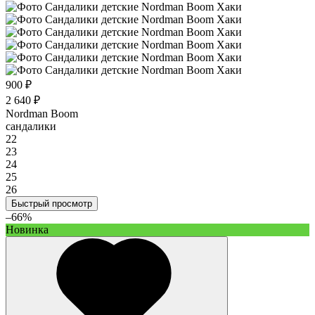
900 ₽
2 640 ₽
Nordman Boom
сандалики
22
23
24
25
26
Быстрый просмотр
–66%
Новинка