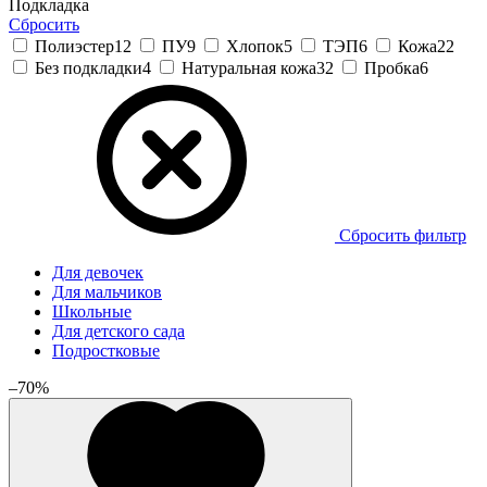
Подкладка
Сбросить
Полиэстер
12
ПУ
9
Хлопок
5
ТЭП
6
Кожа
22
Без подкладки
4
Натуральная кожа
32
Пробка
6
Сбросить фильтр
Для девочек
Для мальчиков
Школьные
Для детского сада
Подростковые
–70%