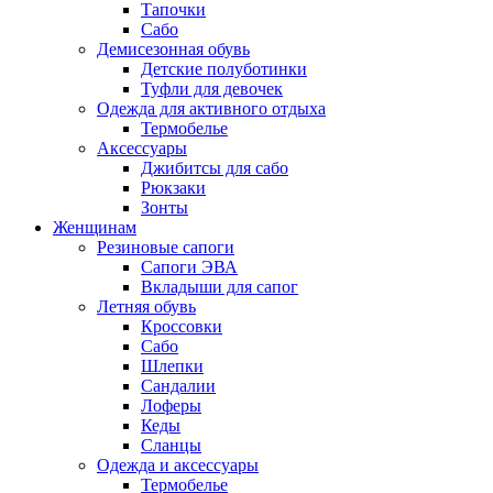
Тапочки
Сабо
Демисезонная обувь
Детские полуботинки
Туфли для девочек
Одежда для активного отдыха
Термобелье
Аксессуары
Джибитсы для сабо
Рюкзаки
Зонты
Женщинам
Резиновые сапоги
Cапоги ЭВА
Вкладыши для сапог
Летняя обувь
Кроссовки
Сабо
Шлепки
Сандалии
Лоферы
Кеды
Сланцы
Одежда и аксессуары
Термобелье