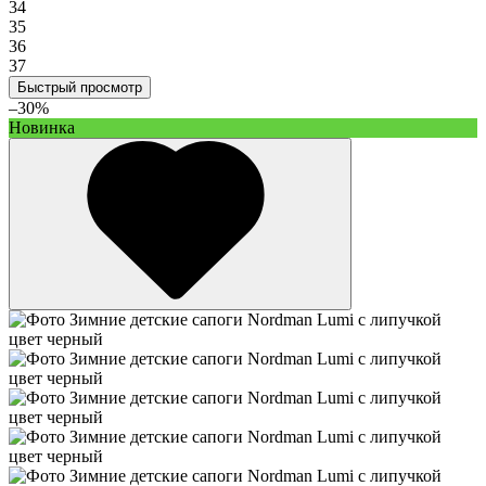
34
35
36
37
Быстрый просмотр
–30%
Новинка