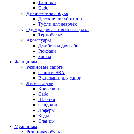
Тапочки
Сабо
Демисезонная обувь
Детские полуботинки
Туфли для девочек
Одежда для активного отдыха
Термобелье
Аксессуары
Джибитсы для сабо
Рюкзаки
Зонты
Женщинам
Резиновые сапоги
Cапоги ЭВА
Вкладыши для сапог
Летняя обувь
Кроссовки
Сабо
Шлепки
Сандалии
Лоферы
Кеды
Сланцы
Мужчинам
Резиновая обувь