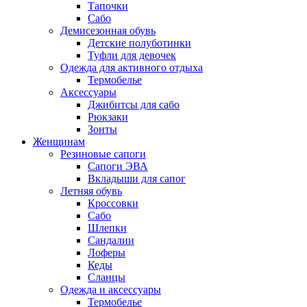
Тапочки
Сабо
Демисезонная обувь
Детские полуботинки
Туфли для девочек
Одежда для активного отдыха
Термобелье
Аксессуары
Джибитсы для сабо
Рюкзаки
Зонты
Женщинам
Резиновые сапоги
Cапоги ЭВА
Вкладыши для сапог
Летняя обувь
Кроссовки
Сабо
Шлепки
Сандалии
Лоферы
Кеды
Сланцы
Одежда и аксессуары
Термобелье