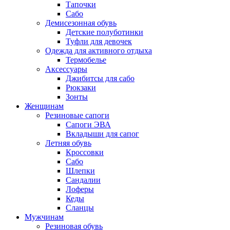
Тапочки
Сабо
Демисезонная обувь
Детские полуботинки
Туфли для девочек
Одежда для активного отдыха
Термобелье
Аксессуары
Джибитсы для сабо
Рюкзаки
Зонты
Женщинам
Резиновые сапоги
Cапоги ЭВА
Вкладыши для сапог
Летняя обувь
Кроссовки
Сабо
Шлепки
Сандалии
Лоферы
Кеды
Сланцы
Мужчинам
Резиновая обувь