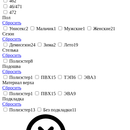
46
2
46/47
1
47
2
Пол
Сбросить
Унисекс
2
Мальчик
1
Мужские
1
Женские
21
Сезон
Сбросить
Демисезон
24
Зима
2
Лето
19
Стелька
Сбросить
Полиэстер
8
Подошва
Сбросить
Полиэстер
1
ПВХ
15
ТЭП
6
ЭВА
3
Материал верха
Сбросить
Полиэстер
1
ПВХ
15
ЭВА
9
Подкладка
Сбросить
Полиэстер
13
Без подкладки
11