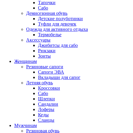
Тапочки
Сабо
Демисезонная обувь
Детские полуботинки
Туфли для девочек
Одежда для активного отдыха
Термобелье
Аксессуары
Джибитсы для сабо
Рюкзаки
Зонты
Женщинам
Резиновые сапоги
Cапоги ЭВА
Вкладыши для сапог
Летняя обувь
Кроссовки
Сабо
Шлепки
Сандалии
Лоферы
Кеды
Сланцы
Мужчинам
Резиновая обувь