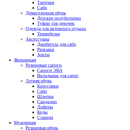
Тапочки
Сабо
Демисезонная обувь
Детские полуботинки
Туфли для девочек
Одежда для активного отдыха
Термобелье
Аксессуары
Джибитсы для сабо
Рюкзаки
Зонты
Женщинам
Резиновые сапоги
Cапоги ЭВА
Вкладыши для сапог
Летняя обувь
Кроссовки
Сабо
Шлепки
Сандалии
Лоферы
Кеды
Сланцы
Мужчинам
Резиновая обувь