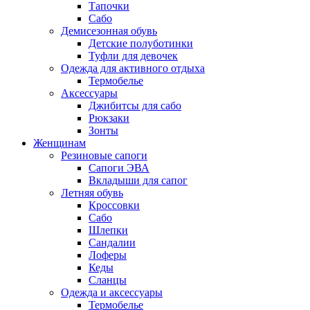
Тапочки
Сабо
Демисезонная обувь
Детские полуботинки
Туфли для девочек
Одежда для активного отдыха
Термобелье
Аксессуары
Джибитсы для сабо
Рюкзаки
Зонты
Женщинам
Резиновые сапоги
Cапоги ЭВА
Вкладыши для сапог
Летняя обувь
Кроссовки
Сабо
Шлепки
Сандалии
Лоферы
Кеды
Сланцы
Одежда и аксессуары
Термобелье