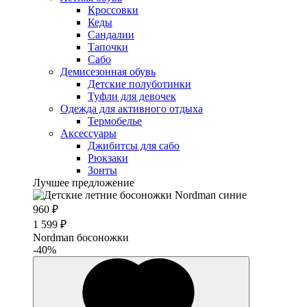
Кроссовки
Кеды
Сандалии
Тапочки
Сабо
Демисезонная обувь
Детские полуботинки
Туфли для девочек
Одежда для активного отдыха
Термобелье
Аксессуары
Джибитсы для сабо
Рюкзаки
Зонты
Лучшее предложение
960 ₽
1 599 ₽
Nordman босоножки
-40%