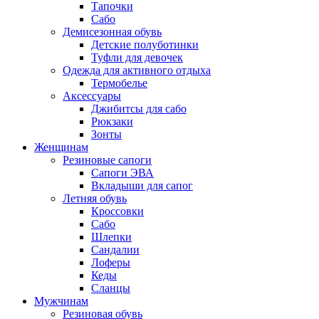
Тапочки
Сабо
Демисезонная обувь
Детские полуботинки
Туфли для девочек
Одежда для активного отдыха
Термобелье
Аксессуары
Джибитсы для сабо
Рюкзаки
Зонты
Женщинам
Резиновые сапоги
Cапоги ЭВА
Вкладыши для сапог
Летняя обувь
Кроссовки
Сабо
Шлепки
Сандалии
Лоферы
Кеды
Сланцы
Мужчинам
Резиновая обувь