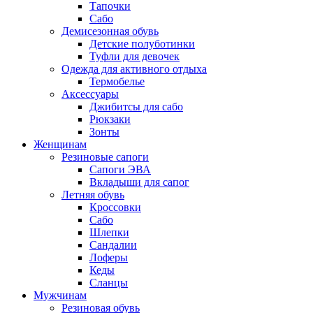
Тапочки
Сабо
Демисезонная обувь
Детские полуботинки
Туфли для девочек
Одежда для активного отдыха
Термобелье
Аксессуары
Джибитсы для сабо
Рюкзаки
Зонты
Женщинам
Резиновые сапоги
Cапоги ЭВА
Вкладыши для сапог
Летняя обувь
Кроссовки
Сабо
Шлепки
Сандалии
Лоферы
Кеды
Сланцы
Мужчинам
Резиновая обувь