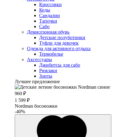
Кроссовки
Кеды
Сандалии
Тапочки
Сабо
Демисезонная обувь
Детские полуботинки
Туфли для девочек
Одежда для активного отдыха
Термобелье
Аксессуары
Джибитсы для сабо
Рюкзаки
Зонты
Лучшее предложение
960 ₽
1 599 ₽
Nordman босоножки
-40%