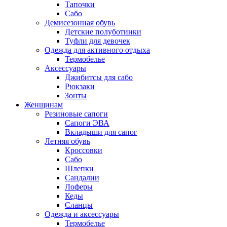
Тапочки
Сабо
Демисезонная обувь
Детские полуботинки
Туфли для девочек
Одежда для активного отдыха
Термобелье
Аксессуары
Джибитсы для сабо
Рюкзаки
Зонты
Женщинам
Резиновые сапоги
Cапоги ЭВА
Вкладыши для сапог
Летняя обувь
Кроссовки
Сабо
Шлепки
Сандалии
Лоферы
Кеды
Сланцы
Одежда и аксессуары
Термобелье