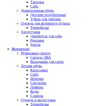
Тапочки
Сабо
Демисезонная обувь
Детские полуботинки
Туфли для девочек
Одежда для активного отдыха
Термобелье
Аксессуары
Джибитсы для сабо
Рюкзаки
Зонты
Женщинам
Резиновые сапоги
Cапоги ЭВА
Вкладыши для сапог
Летняя обувь
Кроссовки
Сабо
Шлепки
Сандалии
Лоферы
Кеды
Сланцы
Одежда и аксессуары
Термобелье