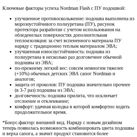
Ключевые факторы успеха Nordman Flash с ПУ подошвой:
улучшенное противоскольжение: подошва выполнена из
морозоустойчивого полиуретана (ПУ), рисунок
протектора разработан с учетом использования на
обледенелых поверхностях дополнительная
теплоизоляция: за счет вспененного материала ПУ
наряду с традиционно теплым материалом ЭВА;
улучшенная износоустойчивость: подошва из
полиуретана в несколько раз долговечнее обычной
подошвы из ЭВА;
по-прежнему легкий вес: совсем немногим тяжелее
(+10%) обычных детских ЭВА сапог Nordman и
аналогов;
защита от проколов: ПУ подошва значительно прочнее
(в 3-7 раз) подошвы из ЭВА;
долговечность: подошва прилита, что исключает
отслоение и отклеивание;
комфорт: удачная колодка в которой комфортно ходить
продолжительное время.
*Бонус-фактор: внешний вид. Наряду с новым дизайном
теперь появилась возможность комбинировать цвета подошвы
и верха сапога, а значит продукт становится более