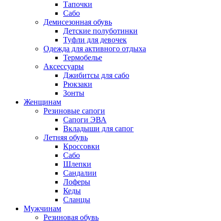
Тапочки
Сабо
Демисезонная обувь
Детские полуботинки
Туфли для девочек
Одежда для активного отдыха
Термобелье
Аксессуары
Джибитсы для сабо
Рюкзаки
Зонты
Женщинам
Резиновые сапоги
Cапоги ЭВА
Вкладыши для сапог
Летняя обувь
Кроссовки
Сабо
Шлепки
Сандалии
Лоферы
Кеды
Сланцы
Мужчинам
Резиновая обувь