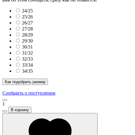
24/25
25/26
26/27
27/28
28/29
29/30
30/31
31/32
32/33
33/34
34/35
Как подобрать размер
Сообщить о поступлении
1
В корзину