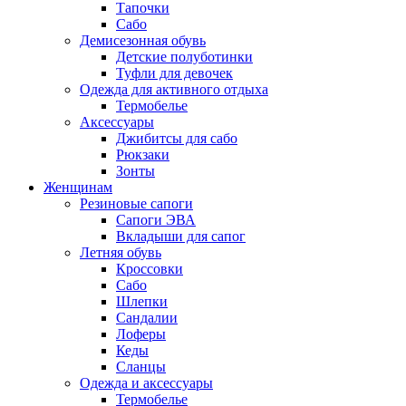
Тапочки
Сабо
Демисезонная обувь
Детские полуботинки
Туфли для девочек
Одежда для активного отдыха
Термобелье
Аксессуары
Джибитсы для сабо
Рюкзаки
Зонты
Женщинам
Резиновые сапоги
Cапоги ЭВА
Вкладыши для сапог
Летняя обувь
Кроссовки
Сабо
Шлепки
Сандалии
Лоферы
Кеды
Сланцы
Одежда и аксессуары
Термобелье