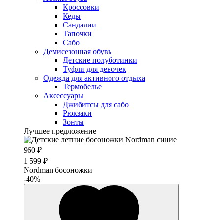
Кроссовки
Кеды
Сандалии
Тапочки
Сабо
Демисезонная обувь
Детские полуботинки
Туфли для девочек
Одежда для активного отдыха
Термобелье
Аксессуары
Джибитсы для сабо
Рюкзаки
Зонты
Лучшее предложение
960 ₽
1 599 ₽
Nordman босоножки
-40%