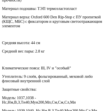
прочности)
Материал подошвы: ТЭП термоэластопласт
Материал верха: Oxford 600 Den Rip-Stop c ПУ пропиткой
(КЩС, МБС) с фиксатором и круговым светоотражающим
элементом
Средняя высота: 44 см
Средний вес пары: 2.8 кг
Климатические пояса: III, IV и "особый"
Утеплитель: 9 слоёв, фольгированный, меховой либо
флисовый внутренний слой
Защитные свойства:
Модель: 1037,1038 -
Нс,Нм,В,З,Тн40,Мун200,Мп,См,Сж,Сл,Ми
Модель: 1039,1040 -Нс,Нм,В,З,Тн40,Мун200,Мп,Сл,Ми