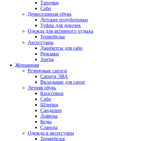
Тапочки
Сабо
Демисезонная обувь
Детские полуботинки
Туфли для девочек
Одежда для активного отдыха
Термобелье
Аксессуары
Джибитсы для сабо
Рюкзаки
Зонты
Женщинам
Резиновые сапоги
Cапоги ЭВА
Вкладыши для сапог
Летняя обувь
Кроссовки
Сабо
Шлепки
Сандалии
Лоферы
Кеды
Сланцы
Одежда и аксессуары
Термобелье