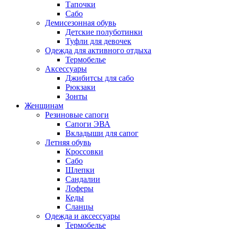
Тапочки
Сабо
Демисезонная обувь
Детские полуботинки
Туфли для девочек
Одежда для активного отдыха
Термобелье
Аксессуары
Джибитсы для сабо
Рюкзаки
Зонты
Женщинам
Резиновые сапоги
Cапоги ЭВА
Вкладыши для сапог
Летняя обувь
Кроссовки
Сабо
Шлепки
Сандалии
Лоферы
Кеды
Сланцы
Одежда и аксессуары
Термобелье