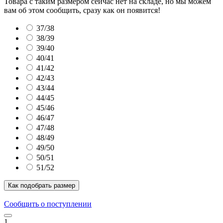
Товара с таким размером сейчас нет на складе, но мы можем
вам об этом сообщить, сразу как он появится!
37/38
38/39
39/40
40/41
41/42
42/43
43/44
44/45
45/46
46/47
47/48
48/49
49/50
50/51
51/52
Как подобрать размер
Сообщить о поступлении
1