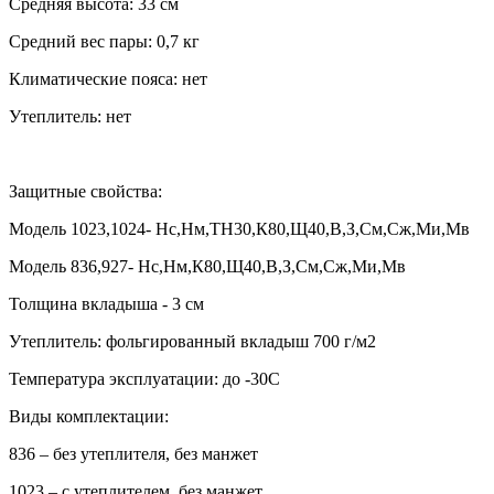
Средняя высота: 33 см
Средний вес пары: 0,7 кг
Климатические пояса: нет
Утеплитель: нет
Защитные свойства:
Модель 1023,1024- Нс,Нм,ТН30,К80,Щ40,В,З,См,Сж,Ми,Мв
Модель 836,927- Нс,Нм,К80,Щ40,В,З,См,Сж,Ми,Мв
Толщина вкладыша - 3 см
Утеплитель: фольгированный вкладыш 700 г/м2
Температура эксплуатации: до -30С
Виды комплектации:
836 – без утеплителя, без манжет
1023 – с утеплителем, без манжет