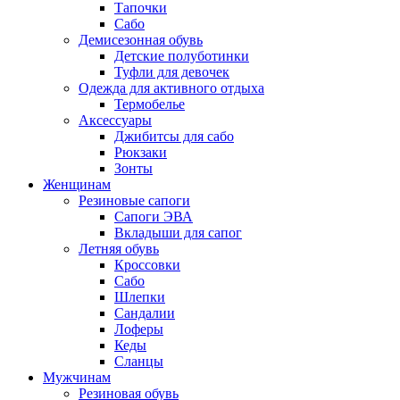
Тапочки
Сабо
Демисезонная обувь
Детские полуботинки
Туфли для девочек
Одежда для активного отдыха
Термобелье
Аксессуары
Джибитсы для сабо
Рюкзаки
Зонты
Женщинам
Резиновые сапоги
Cапоги ЭВА
Вкладыши для сапог
Летняя обувь
Кроссовки
Сабо
Шлепки
Сандалии
Лоферы
Кеды
Сланцы
Мужчинам
Резиновая обувь