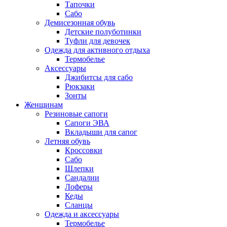
Тапочки
Сабо
Демисезонная обувь
Детские полуботинки
Туфли для девочек
Одежда для активного отдыха
Термобелье
Аксессуары
Джибитсы для сабо
Рюкзаки
Зонты
Женщинам
Резиновые сапоги
Cапоги ЭВА
Вкладыши для сапог
Летняя обувь
Кроссовки
Сабо
Шлепки
Сандалии
Лоферы
Кеды
Сланцы
Одежда и аксессуары
Термобелье