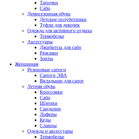
Тапочки
Сабо
Демисезонная обувь
Детские полуботинки
Туфли для девочек
Одежда для активного отдыха
Термобелье
Аксессуары
Джибитсы для сабо
Рюкзаки
Зонты
Женщинам
Резиновые сапоги
Cапоги ЭВА
Вкладыши для сапог
Летняя обувь
Кроссовки
Сабо
Шлепки
Сандалии
Лоферы
Кеды
Сланцы
Одежда и аксессуары
Термобелье