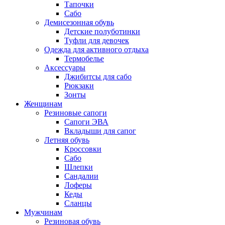
Тапочки
Сабо
Демисезонная обувь
Детские полуботинки
Туфли для девочек
Одежда для активного отдыха
Термобелье
Аксессуары
Джибитсы для сабо
Рюкзаки
Зонты
Женщинам
Резиновые сапоги
Cапоги ЭВА
Вкладыши для сапог
Летняя обувь
Кроссовки
Сабо
Шлепки
Сандалии
Лоферы
Кеды
Сланцы
Мужчинам
Резиновая обувь