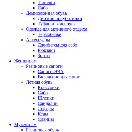
Тапочки
Сабо
Демисезонная обувь
Детские полуботинки
Туфли для девочек
Одежда для активного отдыха
Термобелье
Аксессуары
Джибитсы для сабо
Рюкзаки
Зонты
Женщинам
Резиновые сапоги
Cапоги ЭВА
Вкладыши для сапог
Летняя обувь
Кроссовки
Сабо
Шлепки
Сандалии
Лоферы
Кеды
Сланцы
Мужчинам
Резиновая обувь