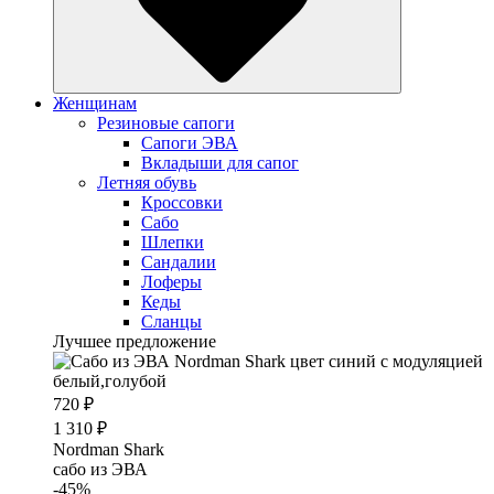
Женщинам
Резиновые сапоги
Cапоги ЭВА
Вкладыши для сапог
Летняя обувь
Кроссовки
Сабо
Шлепки
Сандалии
Лоферы
Кеды
Сланцы
Лучшее предложение
720 ₽
1 310 ₽
Nordman Shark
cабо из ЭВА
-45%