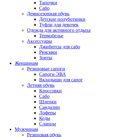
Тапочки
Сабо
Демисезонная обувь
Детские полуботинки
Туфли для девочек
Одежда для активного отдыха
Термобелье
Аксессуары
Джибитсы для сабо
Рюкзаки
Зонты
Женщинам
Резиновые сапоги
Cапоги ЭВА
Вкладыши для сапог
Летняя обувь
Кроссовки
Сабо
Шлепки
Сандалии
Лоферы
Кеды
Сланцы
Мужчинам
Резиновая обувь