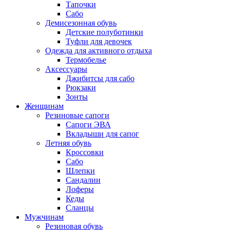
Тапочки
Сабо
Демисезонная обувь
Детские полуботинки
Туфли для девочек
Одежда для активного отдыха
Термобелье
Аксессуары
Джибитсы для сабо
Рюкзаки
Зонты
Женщинам
Резиновые сапоги
Cапоги ЭВА
Вкладыши для сапог
Летняя обувь
Кроссовки
Сабо
Шлепки
Сандалии
Лоферы
Кеды
Сланцы
Мужчинам
Резиновая обувь