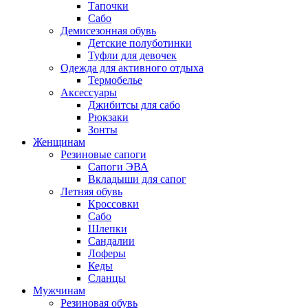
Тапочки
Сабо
Демисезонная обувь
Детские полуботинки
Туфли для девочек
Одежда для активного отдыха
Термобелье
Аксессуары
Джибитсы для сабо
Рюкзаки
Зонты
Женщинам
Резиновые сапоги
Cапоги ЭВА
Вкладыши для сапог
Летняя обувь
Кроссовки
Сабо
Шлепки
Сандалии
Лоферы
Кеды
Сланцы
Мужчинам
Резиновая обувь