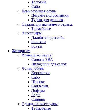
Тапочки
Сабо
Демисезонная обувь
Детские полуботинки
Туфли для девочек
Одежда для активного отдыха
Термобелье
Аксессуары
Джибитсы для сабо
Рюкзаки
Зонты
Женщинам
Резиновые сапоги
Cапоги ЭВА
Вкладыши для сапог
Летняя обувь
Кроссовки
Сабо
Шлепки
Сандалии
Лоферы
Кеды
Сланцы
Одежда и аксессуары
Термобелье