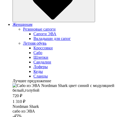
Женщинам
Резиновые сапоги
Cапоги ЭВА
Вкладыши для сапог
Летняя обувь
Кроссовки
Сабо
Шлепки
Сандалии
Лоферы
Кеды
Сланцы
Лучшее предложение
720 ₽
1 310 ₽
Nordman Shark
cабо из ЭВА
-45%