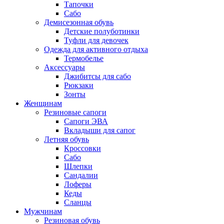
Тапочки
Сабо
Демисезонная обувь
Детские полуботинки
Туфли для девочек
Одежда для активного отдыха
Термобелье
Аксессуары
Джибитсы для сабо
Рюкзаки
Зонты
Женщинам
Резиновые сапоги
Cапоги ЭВА
Вкладыши для сапог
Летняя обувь
Кроссовки
Сабо
Шлепки
Сандалии
Лоферы
Кеды
Сланцы
Мужчинам
Резиновая обувь