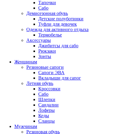
Тапочки
Сабо
Демисезонная обувь
Детские полуботинки
Туфли для девочек
Одежда для активного отдыха
Термобелье
Аксессуары
Джибитсы для сабо
Рюкзаки
Зонты
Женщинам
Резиновые сапоги
Cапоги ЭВА
Вкладыши для сапог
Летняя обувь
Кроссовки
Сабо
Шлепки
Сандалии
Лоферы
Кеды
Сланцы
Мужчинам
Резиновая обувь