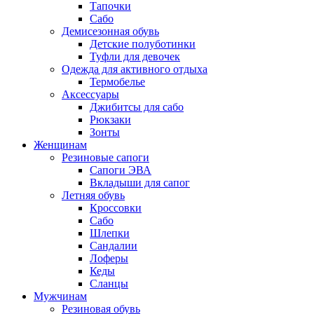
Тапочки
Сабо
Демисезонная обувь
Детские полуботинки
Туфли для девочек
Одежда для активного отдыха
Термобелье
Аксессуары
Джибитсы для сабо
Рюкзаки
Зонты
Женщинам
Резиновые сапоги
Cапоги ЭВА
Вкладыши для сапог
Летняя обувь
Кроссовки
Сабо
Шлепки
Сандалии
Лоферы
Кеды
Сланцы
Мужчинам
Резиновая обувь